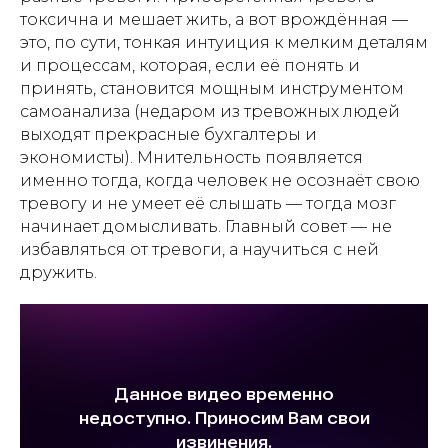
токсична и мешает жить, а вот врождённая —
это, по сути, тонкая интуиция к мелким деталям
и процессам, которая, если её понять и
принять, становится мощным инструментом
самоанализа (недаром из тревожных людей
выходят прекрасные бухгалтеры и
экономисты). Мнительность появляется
именно тогда, когда человек не осознаёт свою
тревогу и не умеет её слышать — тогда мозг
начинает домысливать. Главный совет — не
избавляться от тревоги, а научиться с ней
дружить.