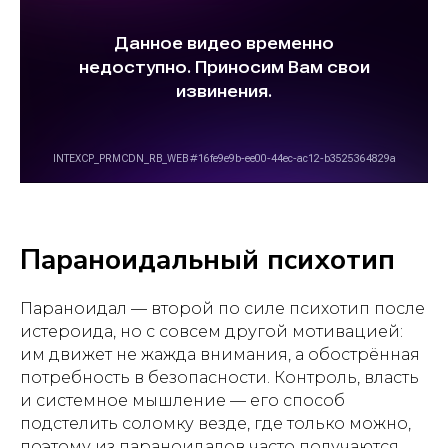
Параноидальный психотип
Параноидал — второй по силе психотип после
истероида, но с совсем другой мотивацией:
им движет не жажда внимания, а обострённая
потребность в безопасности. Контроль, власть
и системное мышление — его способ
подстелить соломку везде, где только можно,
поэтому из параноидалов часто получаются