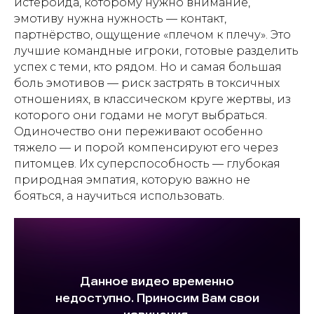
истероида, которому нужно внимание,
эмотиву нужна нужность — контакт,
партнёрство, ощущение «плечом к плечу». Это
лучшие командные игроки, готовые разделить
успех с теми, кто рядом. Но и самая большая
боль эмотивов — риск застрять в токсичных
отношениях, в классическом круге жертвы, из
которого они годами не могут выбраться.
Одиночество они переживают особенно
тяжело — и порой компенсируют его через
питомцев. Их суперспособность — глубокая
природная эмпатия, которую важно не
бояться, а научиться использовать.